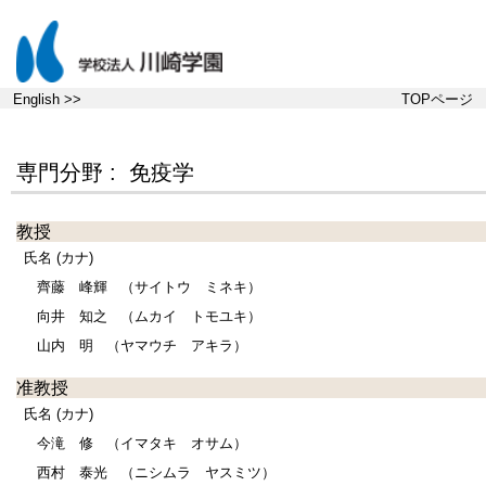
English >>
TOPページ
専門分野 : 免疫学
教授
氏名 (カナ)
齊藤 峰輝
（サイトウ ミネキ）
向井 知之
（ムカイ トモユキ）
山内 明
（ヤマウチ アキラ）
准教授
氏名 (カナ)
今滝 修
（イマタキ オサム）
西村 泰光
（ニシムラ ヤスミツ）