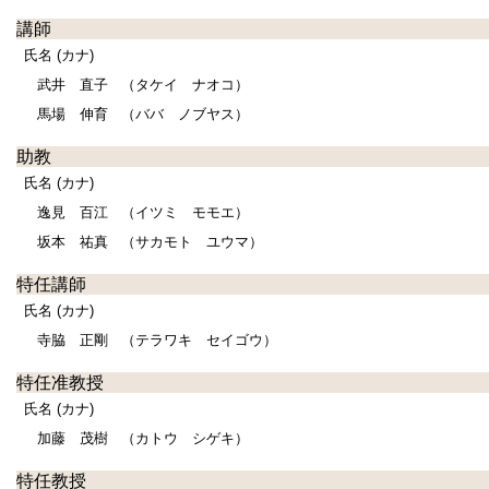
講師
氏名 (カナ)
武井 直子
（タケイ ナオコ）
馬場 伸育
（ババ ノブヤス）
助教
氏名 (カナ)
逸見 百江
（イツミ モモエ）
坂本 祐真
（サカモト ユウマ）
特任講師
氏名 (カナ)
寺脇 正剛
（テラワキ セイゴウ）
特任准教授
氏名 (カナ)
加藤 茂樹
（カトウ シゲキ）
特任教授