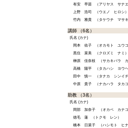
有安 早苗
（アリヤス サナ
上野 浩司
（ウエノ ヒロシ
竹内 雅貴
（タケウチ マサ
講師
（6名）
氏名 (カナ)
岡本 佑子
（オカモト ユウ
黒住 菜美
（クロズミ ナミ
榊原 佳奈枝
（サカキバラ カ
高橋 陽平
（タカハシ ヨウ
田中 慎一
（タナカ シンイ
中原 貴子
（ナカハラ タカ
助教
（3名）
氏名 (カナ)
岡部 加奈子
（オカベ カナ
徳毛 蓮
（トクモ レン）
橋本 日菜子
（ハシモト ヒ