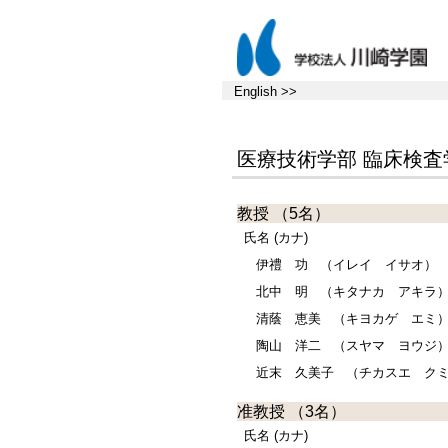
English >>
医療技術学部 臨床検査
教授
（5名）
氏名 (カナ)
伊禮 功
（イレイ イサオ）
北中 明
（キタナカ アキラ
清蔭 恵美
（キヨカゲ エミ
陶山 洋二
（スヤマ ヨウジ
近末 久美子
（チカスエ ク
准教授
（3名）
氏名 (カナ)