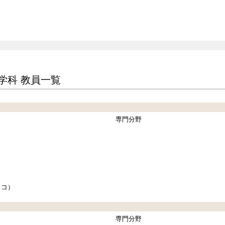
学科 教員一覧
専門分野
）
）
）
ミコ）
専門分野