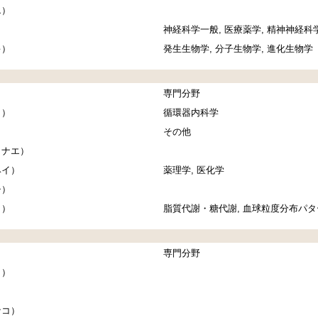
エ）
）
神経科学一般, 医療薬学, 精神神経科学
キ）
発生生物学, 分子生物学, 進化生物学
専門分野
コ）
循環器内科学
）
その他
ナエ）
ヘイ）
薬理学, 医化学
チ）
コ）
脂質代謝・糖代謝, 血球粒度分布パタ
専門分野
コ）
ナコ）