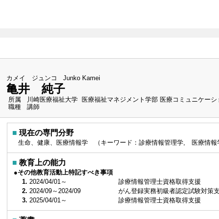
（最
カメイ ジュンコ
Junko Kamei
亀井 純子
所属
川崎医療福祉大学 医療福祉マネジメント学部 医療コミュニケーシ
職種
講師
■
現在の専門分野
生命、健康、医療情報学 （キーワード：診療情報管理学, 医療情
■
教育上の能力
●その他教育活動上特記すべき事項
1.
2024/04/01～
診療情報管理士資格取得支援
2.
2024/09～2024/09
がん登録実務初級者認定試験対策
3.
2025/04/01～
診療情報管理士資格取得支援