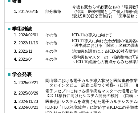
■
著書
今後も変わらず必要なもの「職員教
1.
2017/05/15
部分執筆
（特集 医療機関として個人情報保
護法5月30日全面施行）「医事業務：bi-wee
■
学術雑誌
1.
2024/02/01
その他
ICD-11の導入に向けて
ICD-11導入に向けたわが国の傷病
2.
2022/11/16
その他
- 医中誌における「関節」名称の調査
3.
2021/11
その他
追加病名調査によるICD-10対応
標準病名マスターの一括的整備の可
4.
2021/04
その他
～ICD-10網羅性の視点からみた標
■
学会発表
岡山県における電子カルテ導入状況と医師事務作業
1.
2025/09/21
ータとインタビュー調査に基づく考察- （口頭，一
電子レセプトにおける標準病名マスターの活用と修
2.
2025/08/29
-ICD-11移行に向けたシステム開発の検討- （口頭
3.
2024/11/23
医事会計システムを連携させた電子カルテシステム
4.
2024/08/23
ICD-10「H53:視覚障害」に対応するICD-11の
ICD-11の分類粒度に関する研究
5.
2024/08/23
-「関節リウマチ」に着目して- （口頭，一般）
■
講師・講演