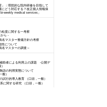
育」：理想的な院内研修を目指して
護にどう対応する？改正個人情報保
kly medical services」
名の粒度に関する一考察
から -
標準病名マスター整備方針の考察
能性について
準病名マスターの調査～
補助者による利用上の課題 -公開デ
般）
飾語の利用実態について
，一般）
の試行的導入教育 （口頭，一般）
分類体系に関する研究 （口頭，一般）
全件表示(30件)