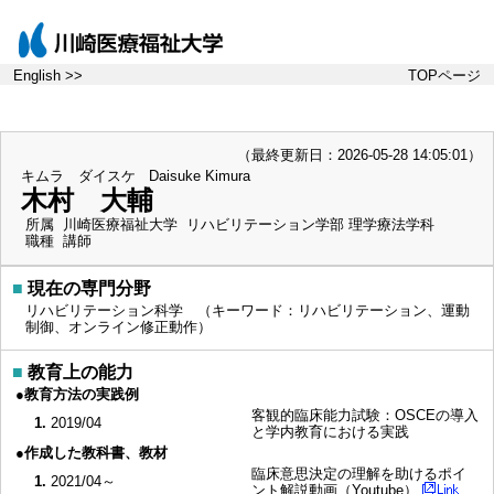
English >>
TOPページ
（最終更新日：2026-05-28 14:05:01）
キムラ ダイスケ
Daisuke Kimura
木村 大輔
所属
川崎医療福祉大学 リハビリテーション学部 理学療法学科
職種
講師
■
現在の専門分野
リハビリテーション科学 （キーワード：リハビリテーション、運動
制御、オンライン修正動作）
■
教育上の能力
●教育方法の実践例
客観的臨床能力試験：OSCEの導入
1.
2019/04
と学内教育における実践
●作成した教科書、教材
臨床意思決定の理解を助けるポイ
1.
2021/04～
ント解説動画（Youtube）