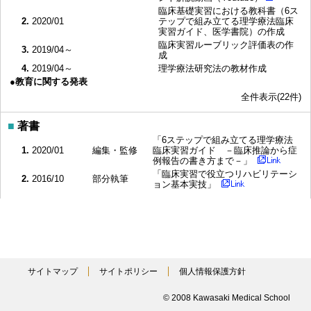
臨床基礎実習における教科書（6ス
2.
2020/01
テップで組み立てる理学療法臨床
実習ガイド、医学書院）の作成
臨床実習ルーブリック評価表の作
3.
2019/04～
成
4.
2019/04～
理学療法研究法の教材作成
●教育に関する発表
全件表示(22件)
■
著書
「6ステップで組み立てる理学療法
1.
2020/01
編集・監修
臨床実習ガイド －臨床推論から症
例報告の書き方まで－」
「臨床実習で役立つリハビリテーシ
2.
2016/10
部分執筆
ョン基本実技」
■
学術雑誌
Assessing rhythm reproducibility
during gait after internal rhythm-
1.
2025/10/01
原著
learning tasks: a pilot study in
healthy adults and patients with
Parkinson’s disease
サイトマップ
サイトポリシー
個人情報保護方針
人工股関節，膝関節置換術後の外来
患者に対する遠隔リハビリテーショ
2.
2025/03/31
原著
© 2008 Kawasaki Medical School
ンの介入効果 ―予備的研究―