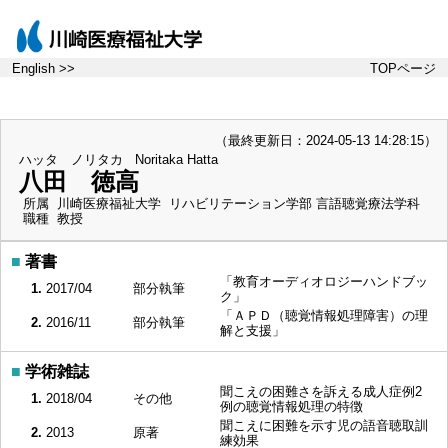
English >>
TOPページ
（最終更新日：2024-05-13 14:28:15）
ハッタ ノリタカ
Noritaka Hatta
八田 徳高
所属
川崎医療福祉大学 リハビリテーション学部 言語聴覚療法学科
職種
教授
■
著書
「教育オーディオロジーハンドブッ
1.
2017/04
部分執筆
ク」
「ＡＰＤ（聴覚情報処理障害）の理
2.
2016/11
部分執筆
解と支援」
■
学術雑誌
聞こえの困難さを訴える成人症例2
1.
2018/04
その他
例の聴覚情報処理の特徴
聞こえに困難を示す児の語音聴取訓
2.
2013
原著
練効果