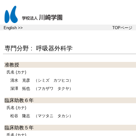
English >>
TOPページ
専門分野 : 呼吸器外科学
准教授
氏名 (カナ)
清水 克彦
（シミズ カツヒコ）
深澤 拓也
（フカザワ タクヤ）
臨床助教６年
氏名 (カナ)
松谷 隆志
（マツタニ タカシ）
臨床助教５年
氏名 (カナ)