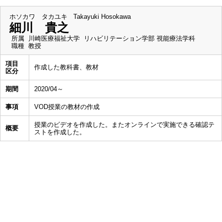
ホソカワ タカユキ
Takayuki Hosokawa
細川 貴之
所属
川崎医療福祉大学 リハビリテーション学部 視能療法学科
職種
教授
項目
作成した教科書、教材
区分
期間
2020/04～
事項
VOD授業の教材の作成
授業のビデオを作成した。またオンラインで実施できる確認テ
概要
ストを作成した。