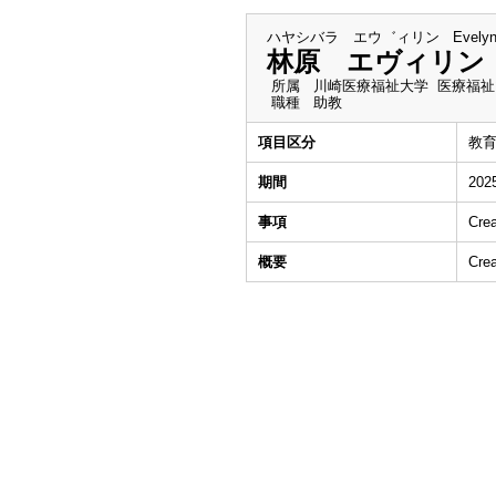
ハヤシバラ エウ゛ィリン
Evelyn
林原 エヴィリン
所属
川崎医療福祉大学 医療福祉
職種
助教
項目区分
教
期間
202
事項
Crea
概要
Crea