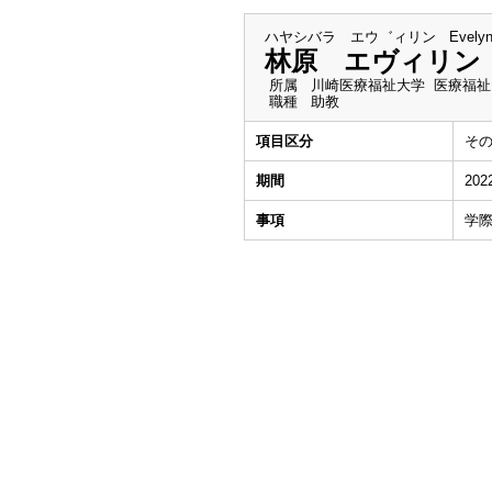
ハヤシバラ エウ゛ィリン
Evelyn
林原 エヴィリン
所属
川崎医療福祉大学 医療福祉
職種
助教
項目区分
そ
期間
202
事項
学際