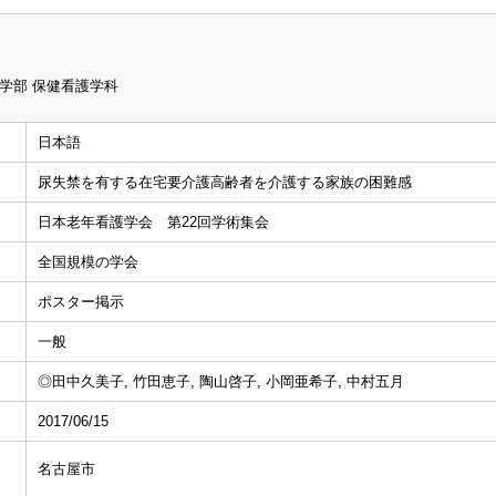
学部 保健看護学科
日本語
尿失禁を有する在宅要介護高齢者を介護する家族の困難感
日本老年看護学会 第22回学術集会
全国規模の学会
ポスター掲示
一般
◎田中久美子, 竹田恵子, 陶山啓子, 小岡亜希子, 中村五月
2017/06/15
名古屋市