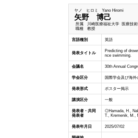
ヤノ ヒロミ
Yano Hiromi
矢野 博己
所属
川崎医療福祉大学 医療技術
職種
教授
言語種別
英語
Predicting of drow
発表タイトル
nce swimming.
会議名
30th Annual Congr
学会区分
国際学会及び海外
発表形式
ポスター掲示
講演区分
一般
発表者・共同
◎Hamada, H., Naka
発表者
T., Kremenik, M., 
発表年月日
2025/07/02
開催地