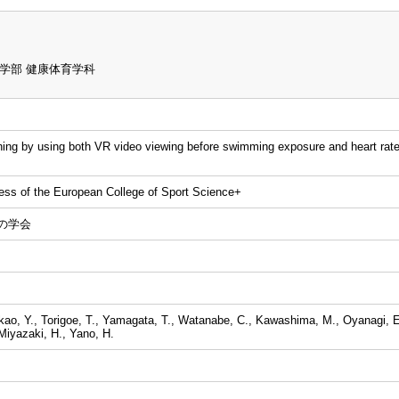
学部 健康体育学科
ning by using both VR video viewing before swimming exposure and heart rate
ess of the European College of Sport Science+
の学会
o, Y., Torigoe, T., Yamagata, T., Watanabe, C., Kawashima, M., Oyanagi, E.
Miyazaki, H., Yano, H.