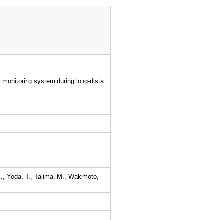
 monitoring system during long-dista
, Yoda, T., Tajima, M., Wakimoto,