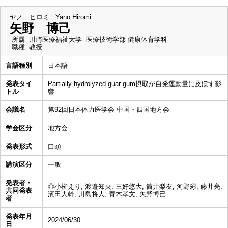
ヤノ ヒロミ
Yano Hiromi
矢野 博己
所属
川崎医療福祉大学 医療技術学部 健康体育学科
職種
教授
言語種別
日本語
発表タイ
Partially hydrolyzed guar gum摂取が自発運動量に及ぼす影
トル
響
会議名
第92回日本体力医学会 中国・四国地方会
学会区分
地方会
発表形式
口頭
講演区分
一般
発表者・
◎小栁えり, 渡邉知央, 三好悠大, 筒井梨友, 河野彩, 藤井亮,
共同発表
濱田大幹, 川島将人, 青木孝文, 矢野博已
者
発表年月
2024/06/30
日