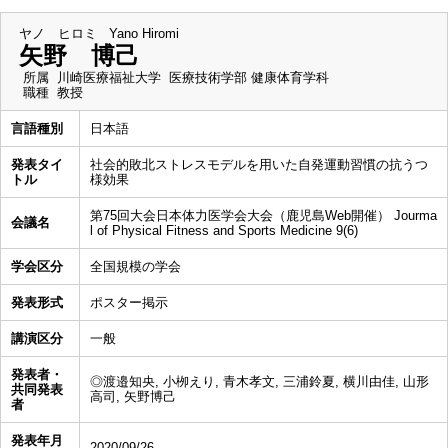
ヤノ ヒロミ
Yano Hiromi
矢野 博己
所属
川崎医療福祉大学 医療技術学部 健康体育学科
職種
教授
言語種別
日本語
発表タイ
社会的敗北ストレスモデルを用いた自発運動習慣の抗うつ
トル
様効果
第75回大会日本体力医学会大会（鹿児島Web開催） Jourma
会議名
l of Physical Fitness and Sports Medicine 9(6)
学会区分
全国規模の学会
発表形式
ポスター掲示
講演区分
一般
発表者・
◎渡邉知央, 小栁えり, 青木孝文, 三浦鈴夏, 横川由佳, 山形
共同発表
高司, 矢野博己
者
発表年月
2020/09/26