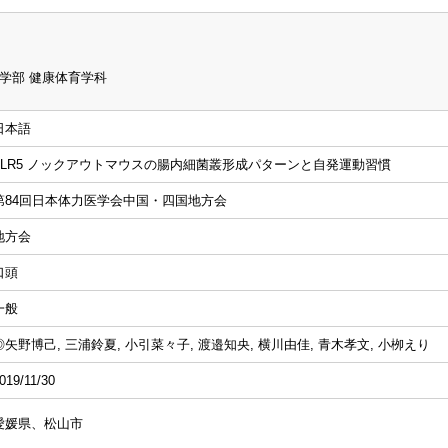
学部 健康体育学科
日本語
TLR5 ノックアウトマウスの腸内細菌叢形成パターンと自発運動習慣
第84回日本体力医学会中国・四国地方会
地方会
口頭
一般
◎矢野博己, 三浦鈴夏, 小引菜々子, 渡邉知央, 横川由佳, 青木孝文, 小栁えり
019/11/30
愛媛県、松山市