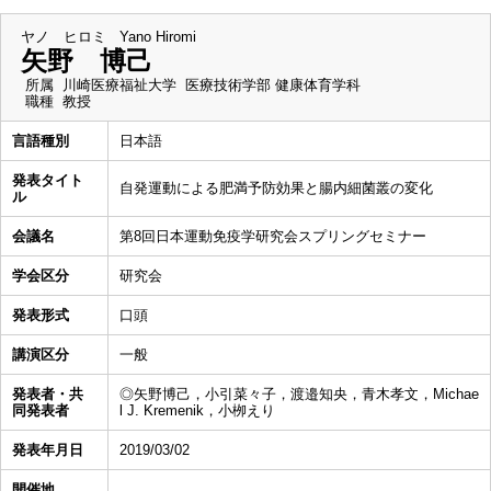
ヤノ ヒロミ
Yano Hiromi
矢野 博己
所属
川崎医療福祉大学 医療技術学部 健康体育学科
職種
教授
言語種別
日本語
発表タイト
自発運動による肥満予防効果と腸内細菌叢の変化
ル
会議名
第8回日本運動免疫学研究会スプリングセミナー
学会区分
研究会
発表形式
口頭
講演区分
一般
発表者・共
◎矢野博己，小引菜々子，渡邉知央，青木孝文，Michae
同発表者
l J. Kremenik，小栁えり
発表年月日
2019/03/02
開催地