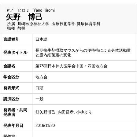
ヤノ ヒロミ
Yano Hiromi
矢野 博己
所属
川崎医療福祉大学 医療技術学部 健康体育学科
職種
教授
言語種別
日本語
長期抗生剤摂取マウスからの便移植による身体活動量
発表タイトル
と腸内細菌叢の変化
会議名
第78回日本体力医学会中国・四国地方会
学会区分
地方会
発表形式
口頭
講演区分
一般
発表者・共同
◎矢野博己, 内田昌孝, 小柳えり
発表者
発表年月日
2016/11/20
開催地