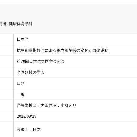
学部 健康体育学科
日本語
抗生剤長期投与による腸内細菌叢の変化と自発運動
第70回日本体力医学会大会
全国規模の学会
口頭
一般
◎矢野博己，内田昌孝，小柳えり
2015/09/19
和歌山，日本