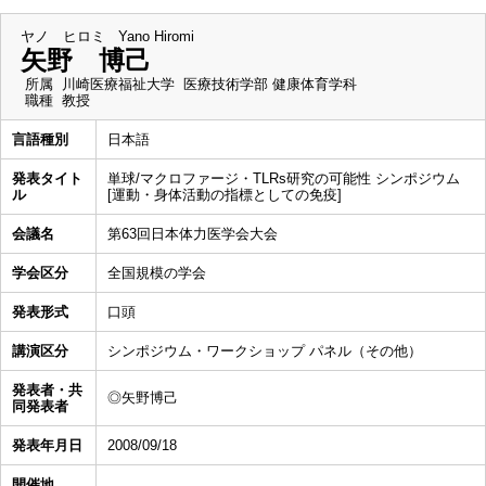
ヤノ ヒロミ
Yano Hiromi
矢野 博己
所属
川崎医療福祉大学 医療技術学部 健康体育学科
職種
教授
言語種別
日本語
発表タイト
単球/マクロファージ・TLRs研究の可能性 シンポジウム
ル
[運動・身体活動の指標としての免疫]
会議名
第63回日本体力医学会大会
学会区分
全国規模の学会
発表形式
口頭
講演区分
シンポジウム・ワークショップ パネル（その他）
発表者・共
◎矢野博己
同発表者
発表年月日
2008/09/18
開催地