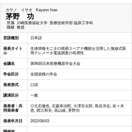
カヤノ イサオ
Kayano Isao
茅野 功
所属
川崎医療福祉大学 医療技術学部 臨床工学科
職種
教授
言語種別
日本語
発表タイト
生体情報モニタの簡易スペアナ機能を活用した無線式医
ル
用テレメータ電波調査の有用性
会議名
第96回日本医療機器学会大会
学会区分
全国規模の学会
発表形式
口頭
講演区分
一般
発表者・共
◎元石徹也, 石森幸治郎, 大澤宗太郎, 島谷洋志, 佐々木
同発表者
恵, 西江和夫, 高山綾, 茅野功
発表年月日
2022/06/03
開催地