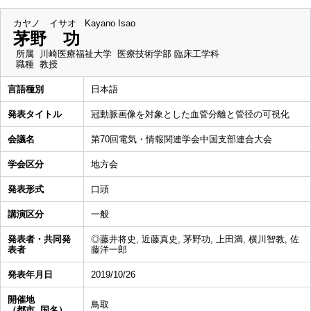
カヤノ イサオ
Kayano Isao
茅野 功
所属
川崎医療福祉大学 医療技術学部 臨床工学科
職種
教授
言語種別
日本語
発表タイトル
冠動脈画像を対象とした血管分離と管径の可視化
会議名
第70回電気・情報関連学会中国支部連合大会
学会区分
地方会
発表形式
口頭
講演区分
一般
発表者・共同発
◎藤井将史, 近藤真史, 茅野功, 上田満, 横川智教, 佐
表者
藤洋一郎
発表年月日
2019/10/26
開催地
鳥取
（都市, 国名）