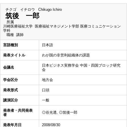
チクゴ イチロウ
Chikugo Ichiro
筑後 一郎
所属
川崎医療福祉大学 医療福祉マネジメント学部 医療コミュニケーション
学科
職種
講師
言語種別
日本語
発表タイトル
わが国の非営利組織体の課題
日本ビジネス実務学会 中国・四国ブロック研究
会議名
会
学会区分
地方会
発表形式
口頭
講演区分
一般
発表者・共同発表
◎谷光透, ◎筑後一郎
者
発表年月日
2008/08/30