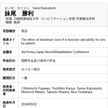
セノオ カツトシ
Seno Katsutoshi
妹尾 勝利
所属
川崎医療福祉大学 リハビリテーション学部 作業療法学科
職種
教授
言語種別
英語
発表タイ
The effect of botulinum toxin A in function and ability for stro
トル
ke patient.
会議名
3rd Korea-Japan NeuroRehabilitation Conference
学会区分
国際学会及び海外の学会
発表形式
ポスター掲示
講演区分
一般
発表者・
◎Hiromichi Fujiwara, Toshihiko Kariya, Senoo Katsutoshi,
共同発表
Hiromichi Metani, Takashi Hiraoka, Akio Tsubahara
者
発表年月
2014/03/22
日