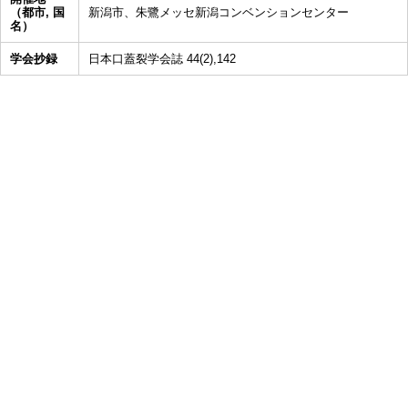
（都市, 国
新潟市、朱鷺メッセ新潟コンベンションセンター
名）
学会抄録
日本口蓋裂学会誌 44(2),142