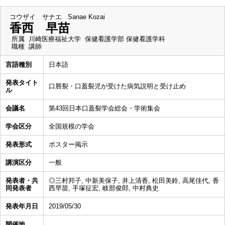
コウザイ サナエ
Sanae Kozai
香西 早苗
所属
川崎医療福祉大学 保健看護学部 保健看護学科
職種
講師
言語種別
日本語
発表タイト
口唇裂・口蓋裂児が受けた病気説明と受け止め
ル
会議名
第43回日本口蓋裂学会総会・学術集会
学会区分
全国規模の学会
発表形式
ポスター掲示
講演区分
一般
発表者・共
◎三村邦子, 中新美保子, 井上清香, 松田美鈴, 高尾佳代, 香
同発表者
西早苗, 手塚征宏, 岐部俊郎, 中村典史
発表年月日
2019/05/30
開催地