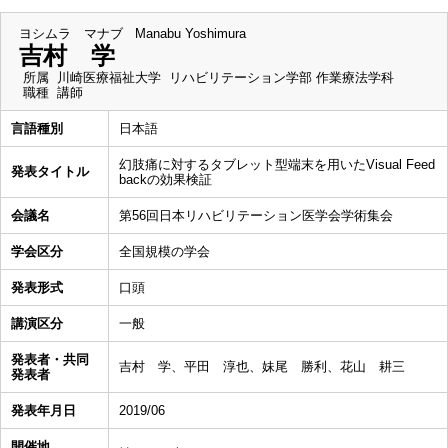
ヨシムラ マナブ
Manabu Yoshimura
吉村 学
所属
川崎医療福祉大学 リハビリテーション学部 作業療法学科
職種
講師
言語種別
日本語
幻肢痛に対するタブレット型端末を用いたVisual Feed
発表タイトル
backの効果検証
会議名
第56回日本リハビリテーション医学会学術集会
学会区分
全国規模の学会
発表形式
口頭
講演区分
一般
発表者・共同
吉村 学、平田 淳也、妹尾 勝利、花山 耕三
発表者
発表年月日
2019/06
開催地