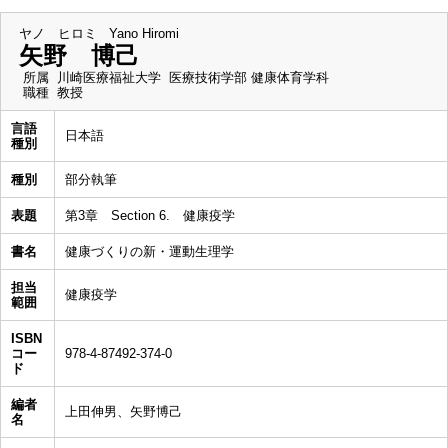
ヤノ ヒロミ
Yano Hiromi
矢野 博己
所属
川崎医療福祉大学 医療技術学部 健康体育学科
職種
教授
言語
日本語
種別
種別
部分執筆
表題
第3章 Section 6. 健康疫学
書名
健康づくりの新・運動生理学
担当
健康疫学
範囲
ISBN
コー
978-4-87492-374-0
ド
編者
上田伸男、矢野博己
名