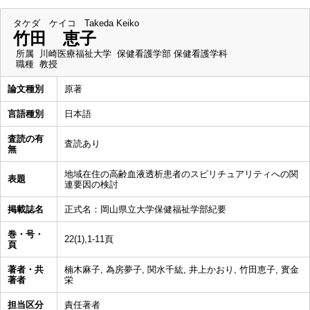
タケダ ケイコ
Takeda Keiko
竹田 恵子
所属
川崎医療福祉大学 保健看護学部 保健看護学科
職種
教授
論文種別
原著
言語種別
日本語
査読の有
査読あり
無
地域在住の高齢血液透析患者のスピリチュアリティへの関
表題
連要因の検討
掲載誌名
正式名：岡山県立大学保健福祉学部紀要
巻・号・
22(1),1-11頁
頁
著者・共
楠木麻子, 為房夢子, 関水千紘, 井上かおり, 竹田恵子, 實金
著者
栄
担当区分
責任著者