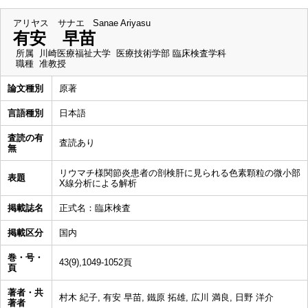
アリヤス サナエ
Sanae Ariyasu
有安 早苗
所属
川崎医療福祉大学 医療技術学部 臨床検査学科
職種
准教授
論文種別
原著
言語種別
日本語
査読の有
査読あり
無
リウマチ様関節炎患者の剖検肝に見られる色素顆粒の微小部
表題
X線分析による解析
掲載誌名
正式名：臨床検査
掲載区分
国内
巻・号・
43(9),1049-1052頁
頁
著者・共
村木 紀子, 有安 早苗, 鐵原 拓雄, 広川 満良, 日野 洋介
著者