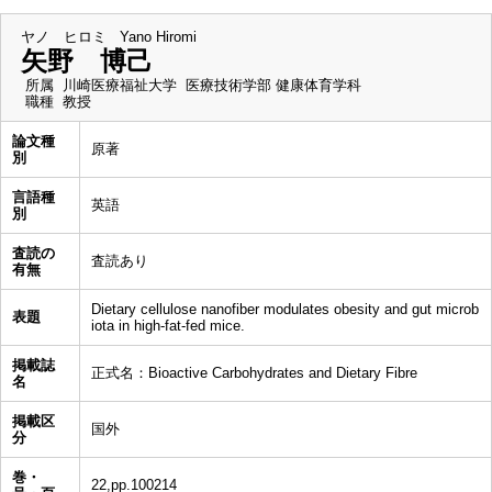
ヤノ ヒロミ
Yano Hiromi
矢野 博己
所属
川崎医療福祉大学 医療技術学部 健康体育学科
職種
教授
論文種
原著
別
言語種
英語
別
査読の
査読あり
有無
Dietary cellulose nanofiber modulates obesity and gut microb
表題
iota in high-fat-fed mice.
掲載誌
正式名：Bioactive Carbohydrates and Dietary Fibre
名
掲載区
国外
分
巻・
22,pp.100214