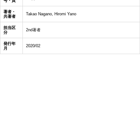
号・頁
著者・
Takao Nagano, Hiromi Yano
共著者
担当区
2nd著者
分
発行年
2020/02
月