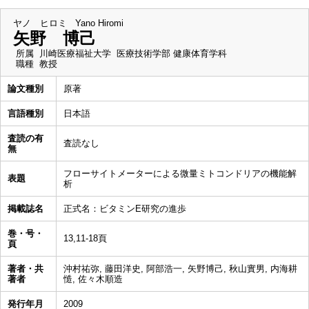
ヤノ ヒロミ
Yano Hiromi
矢野 博己
所属
川崎医療福祉大学 医療技術学部 健康体育学科
職種
教授
論文種別
原著
言語種別
日本語
査読の有
査読なし
無
フローサイトメーターによる微量ミトコンドリアの機能解
表題
析
掲載誌名
正式名：ビタミンE研究の進歩
巻・号・
13,11-18頁
頁
著者・共
沖村祐弥, 藤田洋史, 阿部浩一, 矢野博己, 秋山實男, 内海耕
著者
慥, 佐々木順造
発行年月
2009