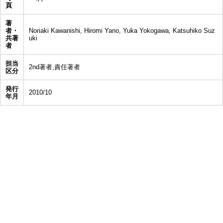
頁
著
者・
Noriaki Kawanishi, Hiromi Yano, Yuka Yokogawa, Katsuhiko Suz
共著
uki
者
担当
2nd著者,責任著者
区分
発行
2010/10
年月