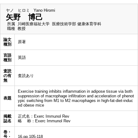
ヤノ ヒロミ
Yano Hiromi
矢野 博己
所属
川崎医療福祉大学 医療技術学部 健康体育学科
職種
教授
論文
原著
種別
言語
英語
種別
査読
の有
査読あり
無
Exercise training inhibits inflammation in adipose tissue via both
suppression of macrophage infiltration and acceleration of phenot
表題
ypic switching from M1 to M2 macrophages in high-fat-diet-induc
ed obese mice
掲載
正式名：Exerc Immunol Rev
誌名
略 称：Exerc Immunol Rev
巻・
号・
16,pp.105-118