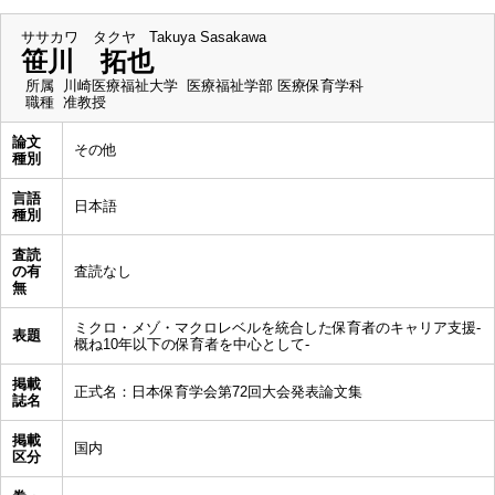
ササカワ タクヤ
Takuya Sasakawa
笹川 拓也
所属
川崎医療福祉大学 医療福祉学部 医療保育学科
職種
准教授
論文
その他
種別
言語
日本語
種別
査読
の有
査読なし
無
ミクロ・メゾ・マクロレベルを統合した保育者のキャリア支援-
表題
概ね10年以下の保育者を中心として-
掲載
正式名：日本保育学会第72回大会発表論文集
誌名
掲載
国内
区分