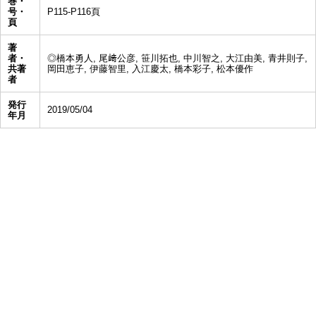
巻・
号・
P115-P116頁
頁
著
者・
◎橋本勇人, 尾﨑公彦, 笹川拓也, 中川智之, 大江由美, 青井則子,
共著
岡田恵子, 伊藤智里, 入江慶太, 橋本彩子, 松本優作
者
発行
2019/05/04
年月