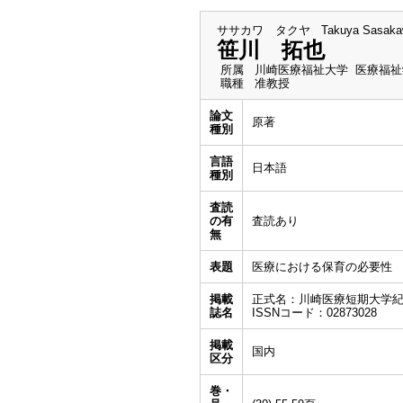
ササカワ タクヤ
Takuya Sasak
笹川 拓也
所属
川崎医療福祉大学 医療福祉
職種
准教授
論文
原著
種別
言語
日本語
種別
査読
の有
査読あり
無
表題
医療における保育の必要性
掲載
正式名：川崎医療短期大学
誌名
ISSNコード：02873028
掲載
国内
区分
巻・