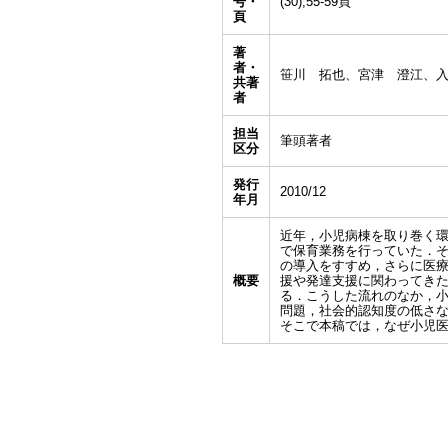
号・
(30),55-59頁
頁
著
者・
笹川 拓也、宮津 澄江、
共著
者
担当
筆頭著者
区分
発行
2010/12
年月
近年，小児病棟を取り巻く
で保育業務を行っていた．そ
の導入をすすめ，さらに医
概要
援や発達支援に関わってき
る．こうした流れのなか，
問題，社会的認知度の低さ
そこで本稿では，なぜ小児