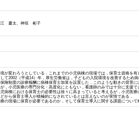
入江 慶太、神垣 彬子
環境が変わろうとしている．これまでの小児病棟の現場では，保育士資格を有
して2002（平成14）年，厚生労働省は，子どもの入院環境を改善するため
療保険制度の診療報酬に病棟保育士加算を設置した．このような動きの背景に
たが，小児医療の専門分化・高度化にともない，看護師のみでは十分に支援で
小児病棟における保育士の必要性は徐々に高まっていると考えるが，小児医療
などから保育士導入が積極的になされているとは言えないのが実情である．
医療の現場に保育が必要であるのか，そして保育士導入に関する課題について