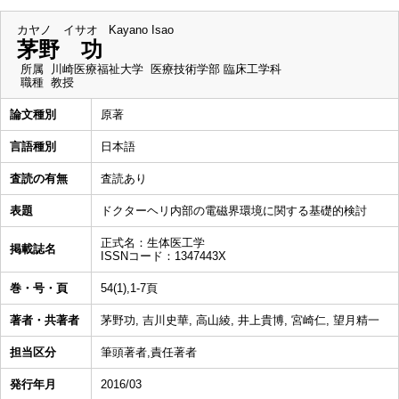
カヤノ イサオ
Kayano Isao
茅野 功
所属
川崎医療福祉大学 医療技術学部 臨床工学科
職種
教授
論文種別
原著
言語種別
日本語
査読の有無
査読あり
表題
ドクターヘリ内部の電磁界環境に関する基礎的検討
正式名：生体医工学
掲載誌名
ISSNコード：1347443X
巻・号・頁
54(1),1-7頁
著者・共著者
茅野功, 吉川史華, 高山綾, 井上貴博, 宮崎仁, 望月精一
担当区分
筆頭著者,責任著者
発行年月
2016/03