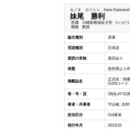
セノオ カツトシ
Seno Katsutosh
妹尾 勝利
所属
川崎医療福祉大学 リハビリ
職種
教授
論文種別
原著
言語種別
日本語
査読の有無
査読あり
表題
急性期より作
正式名：熱
掲載誌名
ISSNコード：
巻・号・頁
29(4),47-52
著者・共著者
守山峻, 吉村
担当区分
2nd著者
発行年月
2013/10