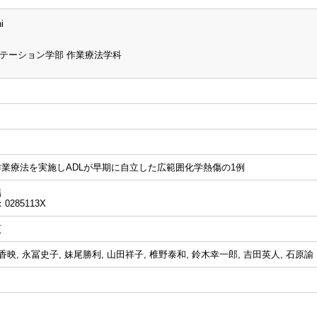
i
テーション学部 作業療法学科
業療法を実施しADLが早期に自立した広範囲化学熱傷の1例
傷
0285113X
頁
香映, 永冨史子, 妹尾勝利, 山田祥子, 椎野泰和, 鈴木幸一郎, 吉田英人, 石原諭