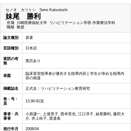
セノオ カツトシ
Seno Katsutoshi
妹尾 勝利
所属
川崎医療福祉大学 リハビリテーション学部 作業療法学科
職種
教授
論文種別
原著
言語種別
日本語
査読の有
査読あり
無
臨床実習指導者が優先する指導内容と学生が求める指導内
表題
容の相違
掲載誌名
正式名：リハビリテーション教育研究
巻・号・
13,90-91頁
頁
著者・共
小原謙一, 土屋景子, 西本哲也, 江口淳子, 妹尾勝利, 藤田大
著者
介, 井上桂子, 渡邉進
発行年月
2008/04