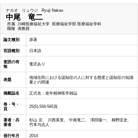
ナカオ リュウジ
Ryuji Nakao
中尾 竜二
所属
川崎医療福祉大学 医療福祉学部 医療福祉学科
職種
准教授
論文種別
原著
言語種別
日本語
査読の有
査読あり
無
地域住民における認知症の人に対する態度と認知症の知識
表題
量との関連
掲載誌名
正式名：老年精神医学雑誌
巻・号・
25(5),556-565頁
頁
著者・共
杉山 京, 川西美里, 中尾竜二, 澤田陽一, 桐野匡史,
著者
竹本与志人
発行年月
2014