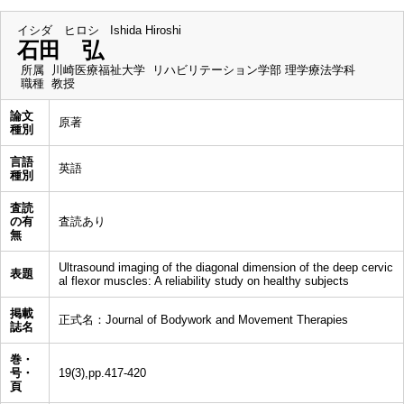
イシダ ヒロシ
Ishida Hiroshi
石田 弘
所属
川崎医療福祉大学 リハビリテーション学部 理学療法学科
職種
教授
論文
原著
種別
言語
英語
種別
査読
の有
査読あり
無
Ultrasound imaging of the diagonal dimension of the deep cervic
表題
al flexor muscles: A reliability study on healthy subjects
掲載
正式名：Journal of Bodywork and Movement Therapies
誌名
巻・
号・
19(3),pp.417-420
頁