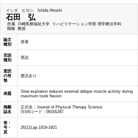
イシダ ヒロシ
Ishida Hiroshi
石田 弘
所属
川崎医療福祉大学 リハビリテーション学部 理学療法学科
職種
教授
論文
原著
種別
言語
英語
種別
査読
の有
査読あり
無
Slow expiration reduces external oblique muscle activity during
表題
maximum trunk flexion
掲載
正式名：Journal of Physical Therapy Science
誌名
ISSNコード：09155287
巻・
号・
26(12),pp.1919-1921
頁