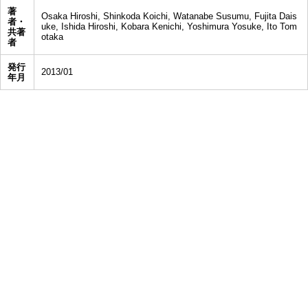
著
Osaka Hiroshi, Shinkoda Koichi, Watanabe Susumu, Fujita Dais
者・
uke, Ishida Hiroshi, Kobara Kenichi, Yoshimura Yosuke, Ito Tom
共著
otaka
者
発行
2013/01
年月