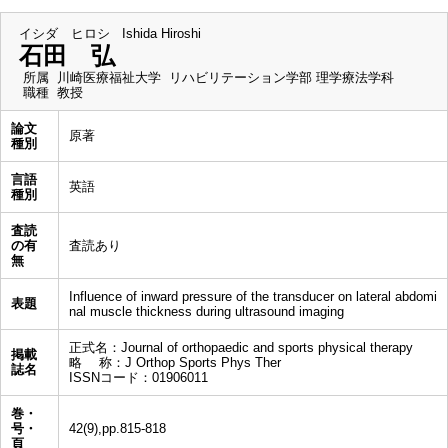
イシダ ヒロシ
Ishida Hiroshi
石田 弘
所属
川崎医療福祉大学 リハビリテーション学部 理学療法学科
職種
教授
論文
原著
種別
言語
英語
種別
査読
の有
査読あり
無
Influence of inward pressure of the transducer on lateral abdomi
表題
nal muscle thickness during ultrasound imaging
正式名：Journal of orthopaedic and sports physical therapy
掲載
略 称：J Orthop Sports Phys Ther
誌名
ISSNコード：01906011
巻・
号・
42(9),pp.815-818
頁