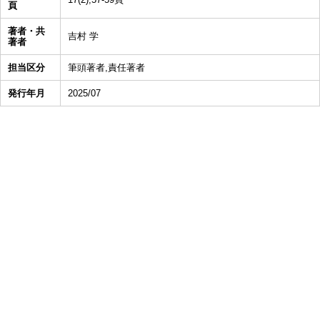
頁
著者・共
吉村 学
著者
担当区分
筆頭著者,責任著者
発行年月
2025/07