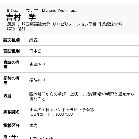
ヨシムラ マナブ
Manabu Yoshimura
吉村 学
所属
川崎医療福祉大学 リハビリテーション学部 作業療法学科
職種
講師
論文種別
総説
言語種別
日本語
査読の有
査読あり
無
招待の有
招待あり
無
臨床疑問からの学び－上肢・手指切断者の研究と還元から
表題
得たこと－
正式名：日本ハンドセラピィ学会誌
掲載誌名
ISSNコード：18807380
掲載区分
国内
巻・号・
17(2),57-59頁