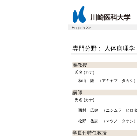
English >>
専門分野 : 人体病理学
准教授
氏名 (カナ)
秋山 隆
（アキヤマ タカシ
講師
氏名 (カナ)
西村 広健
（ニシムラ ヒロ
松野 岳志
（マツノ タケシ
学長付特任教授