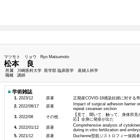
（最
マツモト リョウ
Ryo Matsumoto
松本 良
所属
川崎医科大学 医学部 臨床医学 産婦人科学
職種
講師
■
学術雑誌
1.
2023/12
原著
正期産COVID-19感染妊婦に対す
Impact of surgical adhesion barrier o
2.
2022/08/17
原著
repeat cesarean section
【見て、聞いて、触って、身体所見
3.
2022/08
その他
応】全身に発疹が出た
Comprehensive analysis of cytokines i
4.
2022/01/12
原著
during in vitro fertilization and embr
5.
2021/12
原著
Duchenne型筋ジストロフィー保