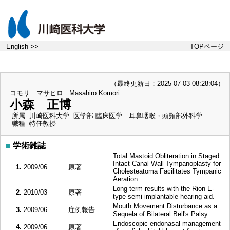
English >>
TOPページ
（最終更新日：2025-07-03 08:28:04）
コモリ マサヒロ
Masahiro Komori
小森 正博
所属
川崎医科大学 医学部 臨床医学 耳鼻咽喉・頭頸部外科学
職種
特任教授
■
学術雑誌
Total Mastoid Obliteration in Staged
Intact Canal Wall Tympanoplasty for
1.
2009/06
原著
Cholesteatoma Facilitates Tympanic
Aeration.
Long-term results with the Rion E-
2.
2010/03
原著
type semi-implantable hearing aid.
Mouth Movement Disturbance as a
3.
2009/06
症例報告
Sequela of Bilateral Bell's Palsy.
Endoscopic endonasal management
4.
2009/06
原著