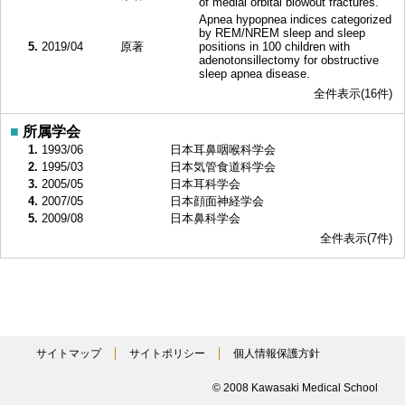
of medial orbital blowout fractures.
Apnea hypopnea indices categorized
by REM/NREM sleep and sleep
5.
2019/04
原著
positions in 100 children with
adenotonsillectomy for obstructive
sleep apnea disease.
全件表示(16件)
■
所属学会
1.
1993/06
日本耳鼻咽喉科学会
2.
1995/03
日本気管食道科学会
3.
2005/05
日本耳科学会
4.
2007/05
日本顔面神経学会
5.
2009/08
日本鼻科学会
全件表示(7件)
サイトマップ
サイトポリシー
個人情報保護方針
© 2008 Kawasaki Medical School