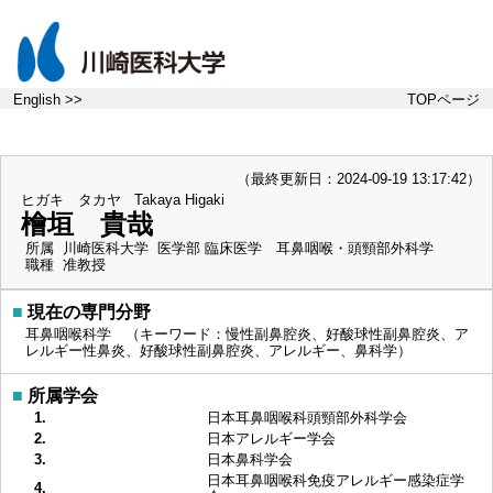
English >>
TOPページ
（最終更新日：2024-09-19 13:17:42）
ヒガキ タカヤ
Takaya Higaki
檜垣 貴哉
所属
川崎医科大学 医学部 臨床医学 耳鼻咽喉・頭頸部外科学
職種
准教授
■
現在の専門分野
耳鼻咽喉科学 （キーワード：慢性副鼻腔炎、好酸球性副鼻腔炎、ア
レルギー性鼻炎、好酸球性副鼻腔炎、アレルギー、鼻科学）
■
所属学会
1.
日本耳鼻咽喉科頭頸部外科学会
2.
日本アレルギー学会
3.
日本鼻科学会
日本耳鼻咽喉科免疫アレルギー感染症学
4.