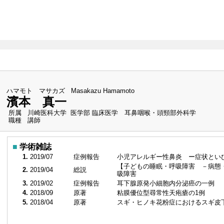
（最
ハマモト マサカズ
Masakazu Hamamoto
濱本 真一
所属
川崎医科大学 医学部 臨床医学 耳鼻咽喉・頭頸部外科学
職種
講師
■
学術雑誌
1.
2019/07
症例報告
小児アレルギー性鼻炎 ー症状とい
【子どもの睡眠・呼吸障害 －病態
2.
2019/04
総説
吸障害
3.
2019/02
症例報告
耳下腺原発小細胞内分泌癌の一例
4.
2018/09
原著
粘膜優位型尋常性天疱瘡の1例
5.
2018/04
原著
スギ・ヒノキ花粉症におけるスギ皮