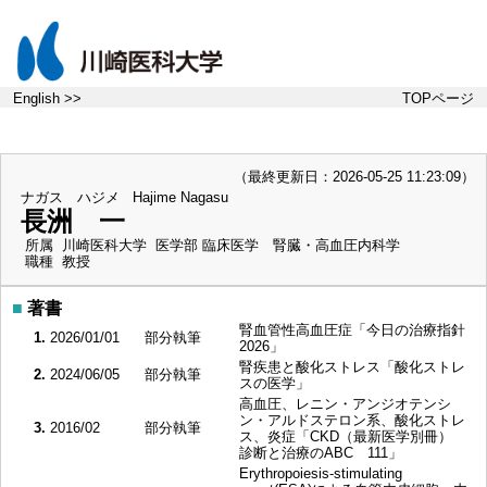
English >>
TOPページ
（最終更新日：2026-05-25 11:23:09）
ナガス ハジメ
Hajime Nagasu
長洲 一
所属
川崎医科大学 医学部 臨床医学 腎臓・高血圧内科学
職種
教授
■
著書
腎血管性高血圧症「今日の治療指針
1.
2026/01/01
部分執筆
2026」
腎疾患と酸化ストレス「酸化ストレ
2.
2024/06/05
部分執筆
スの医学」
高血圧、レニン・アンジオテンシ
ン・アルドステロン系、酸化ストレ
3.
2016/02
部分執筆
ス、炎症「CKD（最新医学別冊）
診断と治療のABC 111」
Erythropoiesis-stimulating