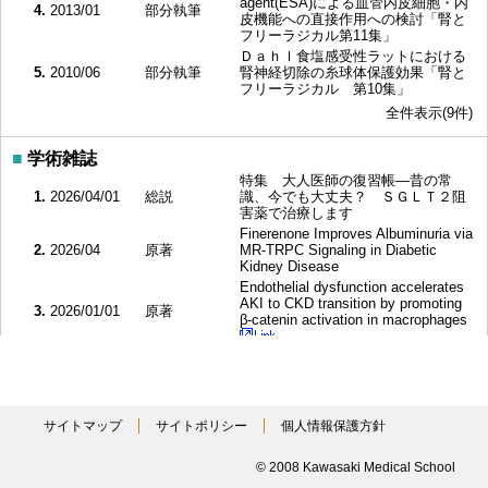
agent(ESA)による血管内皮細胞・内
4.
2013/01
部分執筆
皮機能への直接作用への検討「腎と
フリーラジカル第11集」
Ｄａｈｌ食塩感受性ラットにおける
5.
2010/06
部分執筆
腎神経切除の糸球体保護効果「腎と
フリーラジカル 第10集」
全件表示(9件)
■
学術雑誌
特集 大人医師の復習帳―昔の常
1.
2026/04/01
総説
識、今でも大丈夫？ ＳＧＬＴ２阻
害薬で治療します
Finerenone Improves Albuminuria via
2.
2026/04
原著
MR-TRPC Signaling in Diabetic
Kidney Disease
Endothelial dysfunction accelerates
AKI to CKD transition by promoting
3.
2026/01/01
原著
β-catenin activation in macrophages
【革新する腎臓病学-臨床と研究の最
前線】診断と評価 腎臓病研究の
4.
2026/01
総説
Bigdataリソース J-CKD-DB
project, J-Kidney Biobank
サイトマップ
サイトポリシー
Review no. 1: designing clinical
個人情報保護方針
kidney research using real-world
5.
2025/12/09
原著
data: research questions, data
© 2008 Kawasaki Medical School
sources, and analytical skills