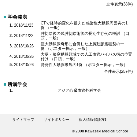
全件表示(38件)
■
学会発表
CTで経時的変化を捉えた感染性大動脈周囲炎の1
1.
2018/11/23
例 （一般）
膵切除後の残膵切除術後の長期生存例の検討 （口
2.
2018/11/22
頭，一般）
巨大動静脈奇形に合併した上腕動脈瘤破裂の一
3.
2018/10/26
例 （ポスター掲示，一般）
大腿・膝窩動脈領域での人工血管バイパス術の位置
4.
2018/10/26
付け （口頭，一般）
5.
2018/10/26
特発性大動脈破裂の1例 （ポスター掲示，一般）
全件表示(257件)
■
所属学会
1.
アジア心臓血管外科学会
2.
日本フットケア学会
3.
日本外科学会
4.
日本胸部外科学会
5.
日本血管外科学会
サイトマップ
サイトポリシー
個人情報保護方針
全件表示(14件)
© 2008 Kawasaki Medical School