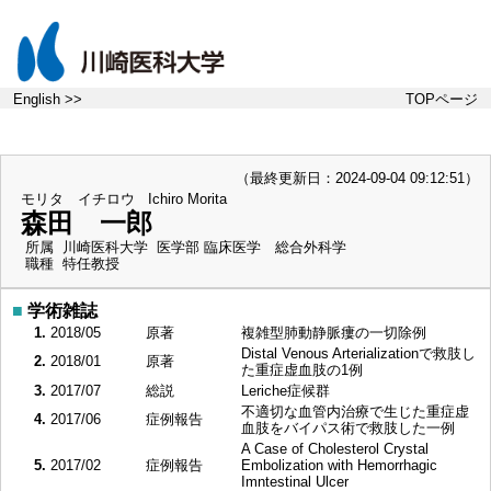
English >>
TOPページ
（最終更新日：2024-09-04 09:12:51）
モリタ イチロウ
Ichiro Morita
森田 一郎
所属
川崎医科大学 医学部 臨床医学 総合外科学
職種
特任教授
■
学術雑誌
1.
2018/05
原著
複雑型肺動静脈瘻の一切除例
Distal Venous Arterializationで救肢し
2.
2018/01
原著
た重症虚血肢の1例
3.
2017/07
総説
Leriche症候群
不適切な血管内治療で生じた重症虚
4.
2017/06
症例報告
血肢をバイパス術で救肢した一例
A Case of Cholesterol Crystal
5.
2017/02
症例報告
Embolization with Hemorrhagic
Imntestinal Ulcer