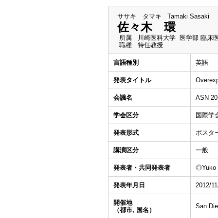
ササキ タマキ
Tamaki Sasaki
佐々木 環
所属
川崎医科大学 医学部 臨床
職種
特任教授
言語種別
英語
発表タイトル
Overexp
会議名
ASN 20
学会区分
国際学
発表形式
ポスタ
講演区分
一般
発表者・共同発表者
◎Yuko N
発表年月日
2012/11
開催地
San Di
（都市, 国名）