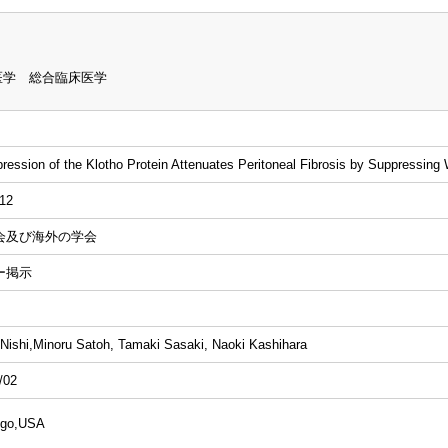
医学 総合臨床医学
ression of the Klotho Protein Attenuates Peritoneal Fibrosis by Suppressing 
12
会及び海外の学会
ー掲示
ishi,Minoru Satoh, Tamaki Sasaki, Naoki Kashihara
/02
ego,USA