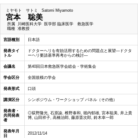
ミヤモト サトミ
Satomi Miyamoto
宮本 聡美
所属
川崎医科大学 医学部 臨床医学 救急医学
職種
准教授
言語種別
日本語
発表タイ
ドクターヘリを有効活用するための問題点と展望―ドクタ
トル
ーヘリ要請基準再考からの検討―
会議名
第40回日本救急医学会総会・学術集会
学会区分
全国規模の学会
発表形式
口頭
講演区分
シンポジウム・ワークショップ パネル（その他）
発表者・
◎荻野隆光, 石原諭, 椎野泰和, 堀内郁雄, 宮本聡美, 井上貴
共同発表
博, 山田祥子, 高橋治郎, 藤原晋次郎, 鈴木幸一郎
者
発表年月
2012/11/14
日